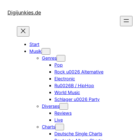
Zum
Inhalt
Digijunkies.de
springen
Start
Musik
Genres
Pop
Rock u0026 Alternative
Electronic
Ru0026B / HipHop
World Music
Schlager u0026 Party
Diverses
Reviews
Live
Charts
Deutsche Single Charts