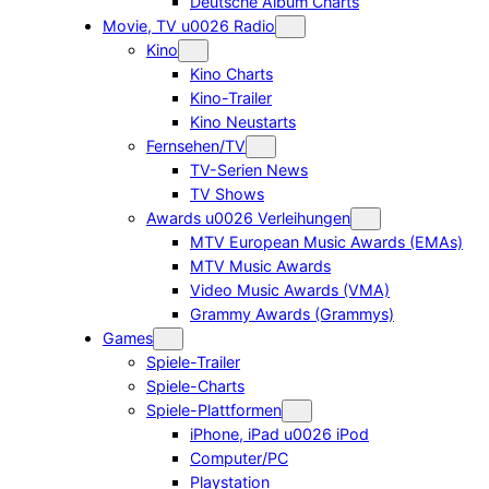
Deutsche Album Charts
Movie, TV u0026 Radio
Kino
Kino Charts
Kino-Trailer
Kino Neustarts
Fernsehen/TV
TV-Serien News
TV Shows
Awards u0026 Verleihungen
MTV European Music Awards (EMAs)
MTV Music Awards
Video Music Awards (VMA)
Grammy Awards (Grammys)
Games
Spiele-Trailer
Spiele-Charts
Spiele-Plattformen
iPhone, iPad u0026 iPod
Computer/PC
Playstation