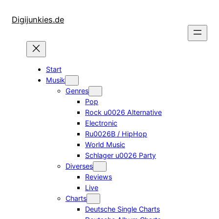
Zum
Inhalt
Digijunkies.de
springen
Start
Musik
Genres
Pop
Rock u0026 Alternative
Electronic
Ru0026B / HipHop
World Music
Schlager u0026 Party
Diverses
Reviews
Live
Charts
Deutsche Single Charts