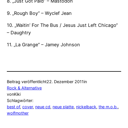
8. „Just Got Paid“ – Mastodon
9. „Rough Boy“ – Wyclef Jean
10. „Waitin’ For The Bus / Jesus Just Left Chicago“
– Daughtry
11. „La Grange“ – Jamey Johnson
Beitrag veröffentlicht
22. Dezember 2011
in
Rock & Alternative
von
Kiki
Schlagwörter:
best of
, 
cover
, 
neue cd
, 
neue platte
, 
nickelback
, 
the m.o.b.
, 
wolfmother