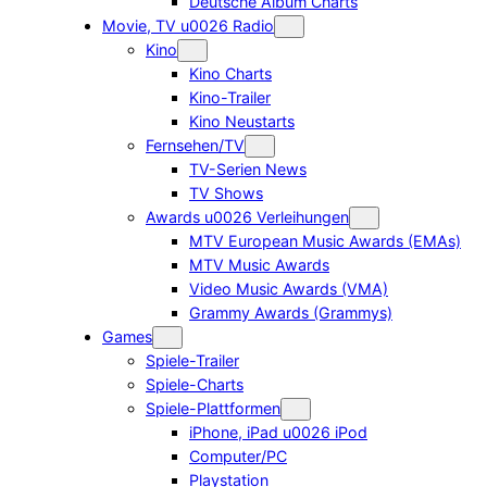
Deutsche Album Charts
Movie, TV u0026 Radio
Kino
Kino Charts
Kino-Trailer
Kino Neustarts
Fernsehen/TV
TV-Serien News
TV Shows
Awards u0026 Verleihungen
MTV European Music Awards (EMAs)
MTV Music Awards
Video Music Awards (VMA)
Grammy Awards (Grammys)
Games
Spiele-Trailer
Spiele-Charts
Spiele-Plattformen
iPhone, iPad u0026 iPod
Computer/PC
Playstation