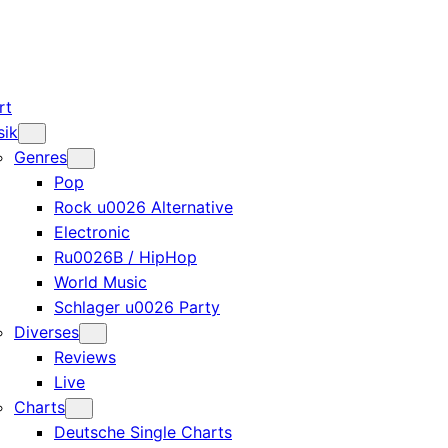
rt
sik
Genres
Pop
Rock u0026 Alternative
Electronic
Ru0026B / HipHop
World Music
Schlager u0026 Party
Diverses
Reviews
Live
Charts
Deutsche Single Charts