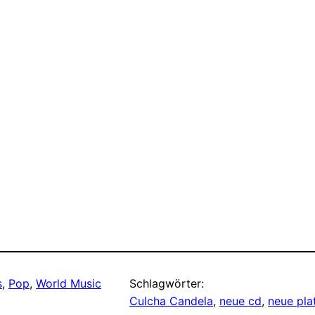
s
, 
Pop
, 
World Music
Schlagwörter:
Culcha Candela
, 
neue cd
, 
neue pla