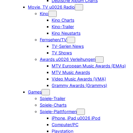
Deutsche Album Charts
Movie, TV u0026 Radio
Kino
Kino Charts
Kino-Trailer
Kino Neustarts
Fernsehen/TV
TV-Serien News
TV Shows
Awards u0026 Verleihungen
MTV European Music Awards (EMAs)
MTV Music Awards
Video Music Awards (VMA)
Grammy Awards (Grammys)
Games
Spiele-Trailer
Spiele-Charts
Spiele-Plattformen
iPhone, iPad u0026 iPod
Computer/PC
Playstation