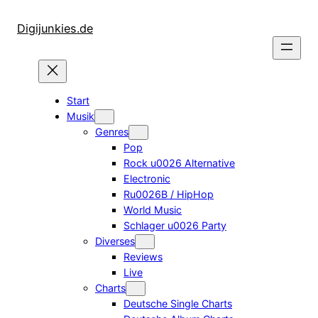
Zum
Inhalt
Digijunkies.de
springen
Start
Musik
Genres
Pop
Rock u0026 Alternative
Electronic
Ru0026B / HipHop
World Music
Schlager u0026 Party
Diverses
Reviews
Live
Charts
Deutsche Single Charts