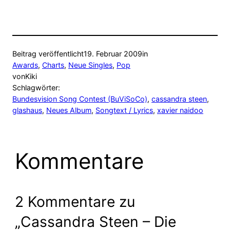
Beitrag veröffentlicht
19. Februar 2009
in
Awards
, 
Charts
, 
Neue Singles
, 
Pop
von
Kiki
Schlagwörter:
Bundesvision Song Contest (BuViSoCo)
, 
cassandra steen
, 
glashaus
, 
Neues Album
, 
Songtext / Lyrics
, 
xavier naidoo
Kommentare
2 Kommentare zu
„Cassandra Steen – Die