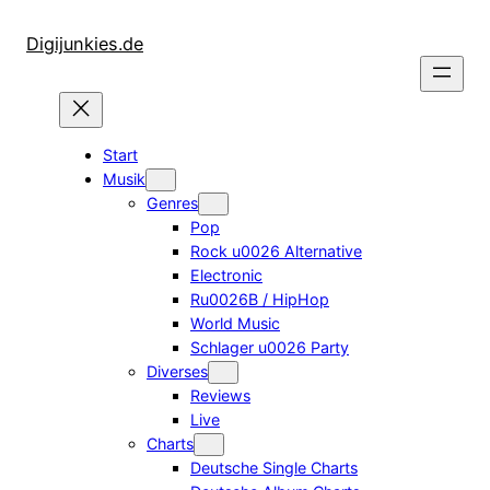
Zum
Inhalt
Digijunkies.de
springen
Start
Musik
Genres
Pop
Rock u0026 Alternative
Electronic
Ru0026B / HipHop
World Music
Schlager u0026 Party
Diverses
Reviews
Live
Charts
Deutsche Single Charts