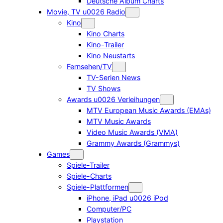
Deutsche Album Charts
Movie, TV u0026 Radio
Kino
Kino Charts
Kino-Trailer
Kino Neustarts
Fernsehen/TV
TV-Serien News
TV Shows
Awards u0026 Verleihungen
MTV European Music Awards (EMAs)
MTV Music Awards
Video Music Awards (VMA)
Grammy Awards (Grammys)
Games
Spiele-Trailer
Spiele-Charts
Spiele-Plattformen
iPhone, iPad u0026 iPod
Computer/PC
Playstation