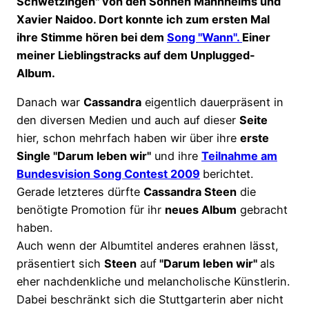
Schwetzingen" von den Söhnen Mannheims und
Xavier Naidoo. Dort konnte ich zum ersten Mal
ihre Stimme hören bei dem
Song "Wann".
Einer
meiner Lieblingstracks auf dem Unplugged-
Album.
Danach war
Cassandra
eigentlich dauerpräsent in
den diversen Medien und auch auf dieser
Seite
hier, schon mehrfach haben wir über ihre
erste
Single "Darum leben wir"
und ihre
Teilnahme am
Bundesvision Song Contest 2009
berichtet.
Gerade letzteres dürfte
Cassandra Steen
die
benötigte Promotion für ihr
neues Album
gebracht
haben.
Auch wenn der Albumtitel anderes erahnen lässt,
präsentiert sich
Steen
auf
"Darum leben wir"
als
eher nachdenkliche und melancholische Künstlerin.
Dabei beschränkt sich die Stuttgarterin aber nicht