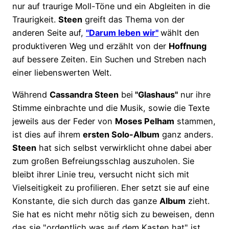
nur auf traurige Moll-Töne und ein Abgleiten in die
Traurigkeit.
Steen
greift das Thema von der
anderen Seite auf,
"Darum leben wir"
wählt den
produktiveren Weg und erzählt von der
Hoffnung
auf bessere Zeiten. Ein Suchen und Streben nach
einer liebenswerten Welt.
Während
Cassandra Steen
bei
"Glashaus"
nur ihre
Stimme einbrachte und die Musik, sowie die Texte
jeweils aus der Feder von
Moses Pelham
stammen,
ist dies auf ihrem
ersten Solo-Album
ganz anders.
Steen
hat sich selbst verwirklicht ohne dabei aber
zum großen Befreiungsschlag auszuholen. Sie
bleibt ihrer Linie treu, versucht nicht sich mit
Vielseitigkeit zu profilieren. Eher setzt sie auf eine
Konstante, die sich durch das ganze
Album
zieht.
Sie hat es nicht mehr nötig sich zu beweisen, denn
das sie "ordentlich was auf dem Kasten hat" ist