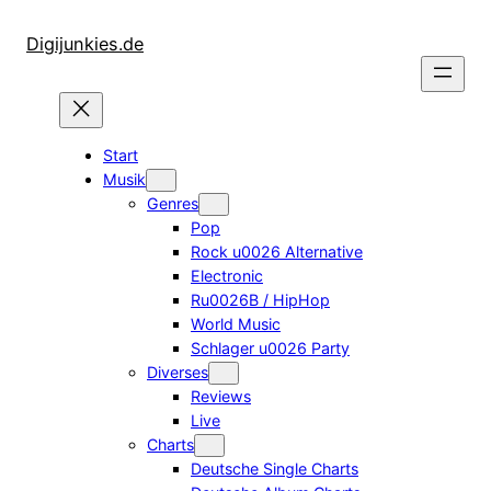
Zum
Inhalt
Digijunkies.de
springen
Start
Musik
Genres
Pop
Rock u0026 Alternative
Electronic
Ru0026B / HipHop
World Music
Schlager u0026 Party
Diverses
Reviews
Live
Charts
Deutsche Single Charts