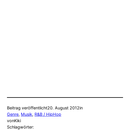
Beitrag veröffentlicht
20. August 2012
in
Genre
, 
Musik
, 
R&B / HipHop
von
Kiki
Schlagwörter: