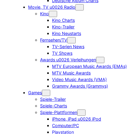
Deutsche Album Charts
Movie, TV u0026 Radio
Kino
Kino Charts
Kino-Trailer
Kino Neustarts
Fernsehen/TV
TV-Serien News
TV Shows
Awards u0026 Verleihungen
MTV European Music Awards (EMAs)
MTV Music Awards
Video Music Awards (VMA)
Grammy Awards (Grammys)
Games
Spiele-Trailer
Spiele-Charts
Spiele-Plattformen
iPhone, iPad u0026 iPod
Computer/PC
Playstation