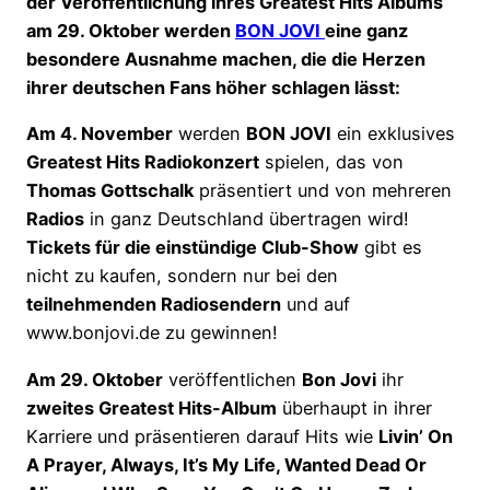
der Veröffentlichung ihres Greatest Hits Albums
am 29. Oktober werden
BON JOVI
eine ganz
besondere Ausnahme machen, die die Herzen
ihrer deutschen Fans höher schlagen lässt:
Am 4. November
werden
BON JOVI
ein exklusives
Greatest Hits Radiokonzert
spielen, das von
Thomas Gottschalk
präsentiert und von mehreren
Radios
in ganz Deutschland übertragen wird!
Tickets für die einstündige Club-Show
gibt es
nicht zu kaufen, sondern nur bei den
teilnehmenden Radiosendern
und auf
www.bonjovi.de zu gewinnen!
Am 29. Oktober
veröffentlichen
Bon Jovi
ihr
zweites Greatest Hits-Album
überhaupt in ihrer
Karriere und präsentieren darauf Hits wie
Livin’ On
A Prayer, Always, It’s My Life, Wanted Dead Or