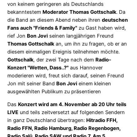
von keinem geringeren als Deutschlands
bekanntestem
Moderator Thomas Gottschalk
. Da
die Band an diesem Abend neben ihren
deutschen
Fans auch "Friends & Family"
zu Gast haben wird,
rief Jon
Bon Jovi
seinen langjährigen Freund
Thomas Gottschalk
an, um ihn zu fragen, ob er an
diesem einmaligen Ereignis teilnehmen möchte.
Gottschalk
, der zwei Tage nach dem
Radio-
Konzert "Wetten, Dass..?"
aus Hannover
moderieren wird, freut sich darauf, seinen Freund
Jon mit seiner Band
Bon Jovi
einem kleinen
ausgewählten Publikum zu präsentieren
Das
Konzert wird am 4. November ab 20 Uhr teils
LIVE
und teils zeitversetzt auf folgenden Sendern
in ganz Deutschland übertragen:
Hitradio FFH,
Radio FFN, Radio Hamburg, Radio Regenbogen,
Radio Salü, Radio SAW und Radio 7. Am 5.