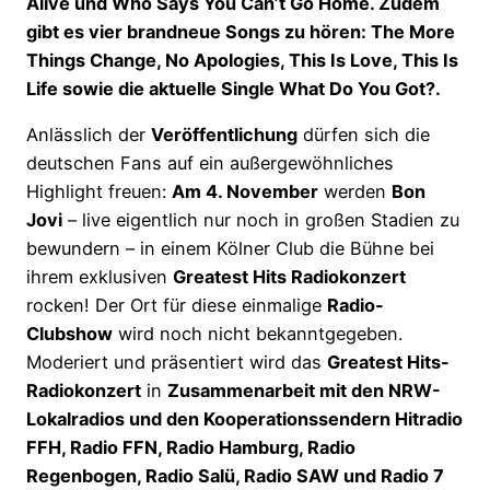
Alive und Who Says You Can’t Go Home. Zudem
gibt es vier brandneue Songs zu hören: The More
Things Change, No Apologies, This Is Love, This Is
Life sowie die aktuelle Single What Do You Got?.
Anlässlich der
Veröffentlichung
dürfen sich die
deutschen Fans auf ein außergewöhnliches
Highlight freuen:
Am 4. November
werden
Bon
Jovi
– live eigentlich nur noch in großen Stadien zu
bewundern – in einem Kölner Club die Bühne bei
ihrem exklusiven
Greatest Hits Radiokonzert
rocken! Der Ort für diese einmalige
Radio-
Clubshow
wird noch nicht bekanntgegeben.
Moderiert und präsentiert wird das
Greatest Hits-
Radiokonzert
in
Zusammenarbeit mit den NRW-
Lokalradios und den Kooperationssendern Hitradio
FFH, Radio FFN, Radio Hamburg, Radio
Regenbogen, Radio Salü, Radio SAW und Radio 7