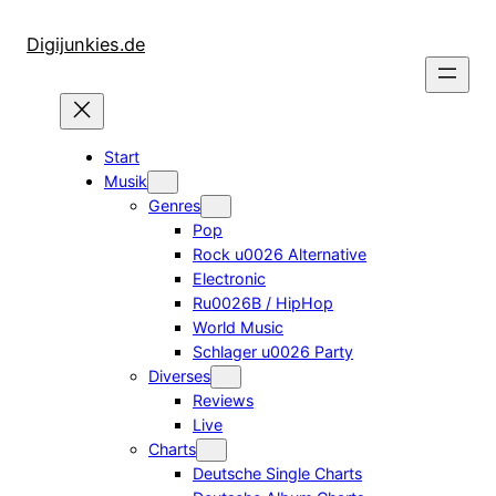
Zum
Inhalt
Digijunkies.de
springen
Start
Musik
Genres
Pop
Rock u0026 Alternative
Electronic
Ru0026B / HipHop
World Music
Schlager u0026 Party
Diverses
Reviews
Live
Charts
Deutsche Single Charts