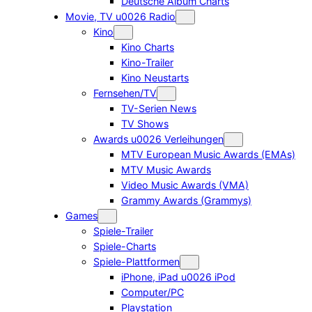
Deutsche Album Charts
Movie, TV u0026 Radio
Kino
Kino Charts
Kino-Trailer
Kino Neustarts
Fernsehen/TV
TV-Serien News
TV Shows
Awards u0026 Verleihungen
MTV European Music Awards (EMAs)
MTV Music Awards
Video Music Awards (VMA)
Grammy Awards (Grammys)
Games
Spiele-Trailer
Spiele-Charts
Spiele-Plattformen
iPhone, iPad u0026 iPod
Computer/PC
Playstation