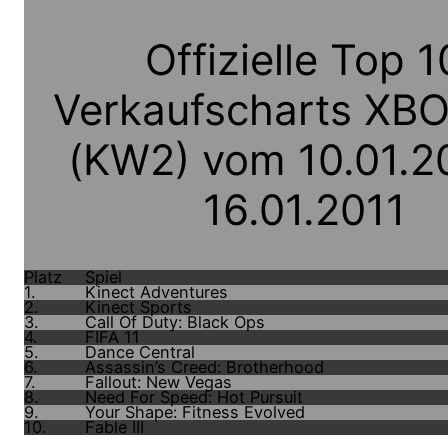
Offizielle Top 1
Verkaufscharts XB
(KW2) vom 10.01.2
16.01.2011
Platz
Spiel
1.
Kinect Adventures
2.
Kinect Sports
3.
Call Of Duty: Black Ops
4.
FIFA 11
5.
Dance Central
6.
Assassin’s Creed: Brotherhood
7.
Fallout: New Vegas
8.
Need For Speed: Hot Pursuit
9.
Your Shape: Fitness Evolved
10.
Fable III