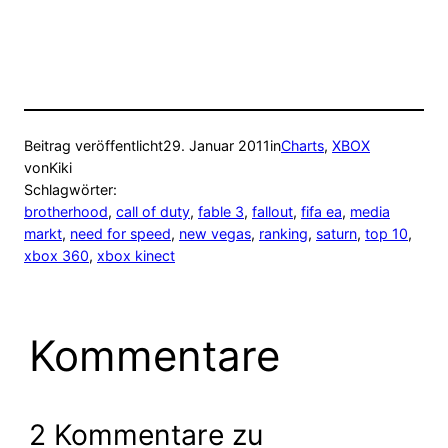
Beitrag veröffentlicht
29. Januar 2011
in
Charts
, 
XBOX
von
Kiki
Schlagwörter:
brotherhood
, 
call of duty
, 
fable 3
, 
fallout
, 
fifa ea
, 
media
markt
, 
need for speed
, 
new vegas
, 
ranking
, 
saturn
, 
top 10
, 
xbox 360
, 
xbox kinect
Kommentare
2 Kommentare zu