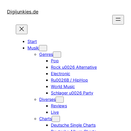
Zum
Inhalt
Digijunkies.de
springen
Start
Musik
Genres
Pop
Rock u0026 Alternative
Electronic
Ru0026B / HipHop
World Music
Schlager u0026 Party
Diverses
Reviews
Live
Charts
Deutsche Single Charts