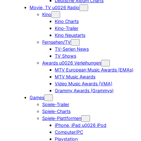
Deutsche Album Charts
Movie, TV u0026 Radio
Kino
Kino Charts
Kino-Trailer
Kino Neustarts
Fernsehen/TV
TV-Serien News
TV Shows
Awards u0026 Verleihungen
MTV European Music Awards (EMAs)
MTV Music Awards
Video Music Awards (VMA)
Grammy Awards (Grammys)
Games
Spiele-Trailer
Spiele-Charts
Spiele-Plattformen
iPhone, iPad u0026 iPod
Computer/PC
Playstation