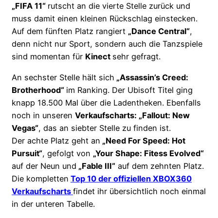
„FIFA 11“
rutscht an die vierte Stelle zurück und
muss damit einen kleinen Rückschlag einstecken.
Auf dem fünften Platz rangiert
„Dance Central“
,
denn nicht nur Sport, sondern auch die Tanzspiele
sind momentan für
Kinect
sehr gefragt.
An sechster Stelle hält sich
„Assassin’s Creed:
Brotherhood“
im Ranking. Der Ubisoft Titel ging
knapp 18.500 Mal über die Ladentheken. Ebenfalls
noch in unseren
Verkaufscharts: „Fallout: New
Vegas“
, das an siebter Stelle zu finden ist.
Der achte Platz geht an
„Need For Speed: Hot
Pursuit“
, gefolgt von
„Your Shape: Fitess Evolved“
auf der Neun und
„Fable III“
auf dem zehnten Platz.
Die kompletten
Top 10 der offiziellen XBOX360
Verkaufscharts
findet ihr übersichtlich noch einmal
in der unteren Tabelle.