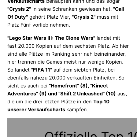
Verkaufscharts
behaupten kann und das sogar
"Crysis 2"
in seine Schranken gewiesen hat.
"Call
Of Duty"
gehört Platz Vier,
"Crysis 2"
muss mit
Platz Fünf vorlieb nehmen.
"Lego Star Wars III: The Clone Wars"
landet mit
fast 20.000 Kopien auf dem sechsten Platz. Ab hier
sind alle Plätze im Ranking sehr nah beineinander,
hier trennen die Games meist nur wenige Kopien.
So landet
"FIFA 11"
auf dem siebten Platz, bei
ebenfalls nahezu 20.000 verkauften Einheiten. So
sieht es auch bei
"Homefront" (8), "Kinect
Adventures" (9) und "Shift 2 Unleashed" (10)
aus,
die um die drei letzten Plätze in den
Top 10
unserer Verkaufscharts
kämpfen.
Offizielle Top 1