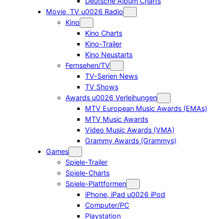
Deutsche Album Charts
Movie, TV u0026 Radio
Kino
Kino Charts
Kino-Trailer
Kino Neustarts
Fernsehen/TV
TV-Serien News
TV Shows
Awards u0026 Verleihungen
MTV European Music Awards (EMAs)
MTV Music Awards
Video Music Awards (VMA)
Grammy Awards (Grammys)
Games
Spiele-Trailer
Spiele-Charts
Spiele-Plattformen
iPhone, iPad u0026 iPod
Computer/PC
Playstation