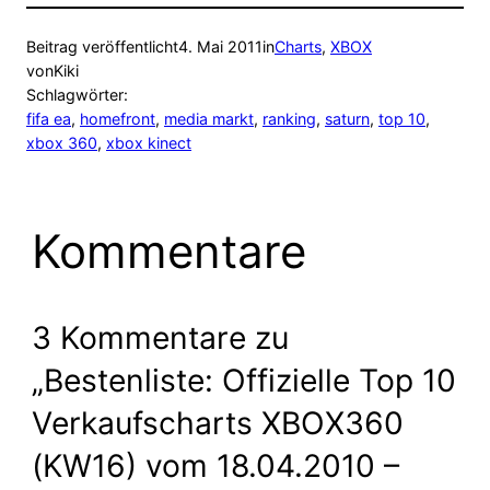
Beitrag veröffentlicht
4. Mai 2011
in
Charts
, 
XBOX
von
Kiki
Schlagwörter:
fifa ea
, 
homefront
, 
media markt
, 
ranking
, 
saturn
, 
top 10
, 
xbox 360
, 
xbox kinect
Kommentare
3 Kommentare zu
„Bestenliste: Offizielle Top 10
Verkaufscharts XBOX360
(KW16) vom 18.04.2010 –