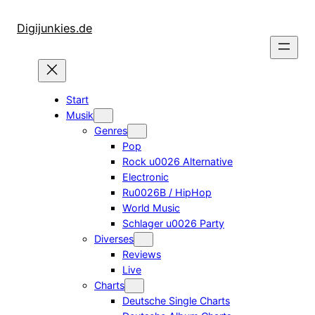
Zum
Inhalt
Digijunkies.de
springen
Start
Musik
Genres
Pop
Rock u0026 Alternative
Electronic
Ru0026B / HipHop
World Music
Schlager u0026 Party
Diverses
Reviews
Live
Charts
Deutsche Single Charts