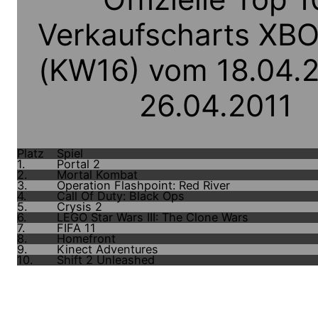
Verkaufscharts XB
(KW16) vom 18.04.2
26.04.2011
Platz
Spiel
1.
Portal 2
2.
Mortal Kombat
3.
Operation Flashpoint: Red River
4.
Call Of Duty: Black Ops
5.
Crysis 2
6.
LEGO Star Wars III: The Clone Wars
7.
FIFA 11
8.
Homefront
9.
Kinect Adventures
10.
Shift 2 Unleashed