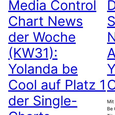
Media Control
D
Chart News
S
der Woche
N
(KW31):
A
Yolanda be
Y
Cool auf Platz 1
C
der Single-
Mit
Be 