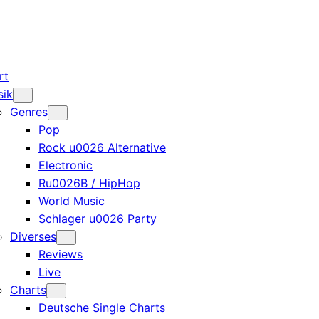
rt
sik
Genres
Pop
Rock u0026 Alternative
Electronic
Ru0026B / HipHop
World Music
Schlager u0026 Party
Diverses
Reviews
Live
Charts
Deutsche Single Charts