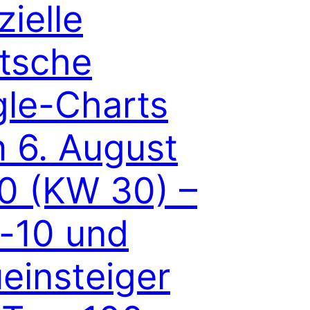
zielle
tsche
gle-Charts
 6. August
0 (KW 30) –
-10 und
einsteiger