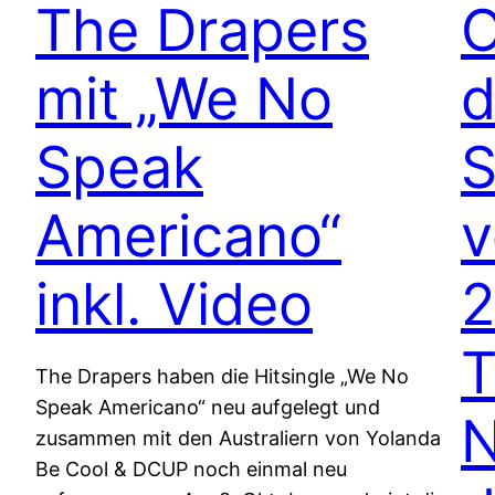
The Drapers
O
mit „We No
d
Speak
S
Americano“
v
inkl. Video
2
T
The Drapers haben die Hitsingle „We No
Speak Americano“ neu aufgelegt und
N
zusammen mit den Australiern von Yolanda
Be Cool & DCUP noch einmal neu