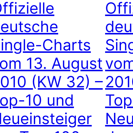
ffizielle
Offi
eutsche
deu
ingle-Charts
Sin
om 13. August
vom
010 (KW 32) –
201
op-10 und
Top
eueinsteiger
Neu