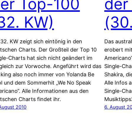
er Top-100
der
32. KW)
(30
 32. KW zeigt sich eintönig in den
Das austra
tschen Charts. Der Großteil der Top 10
erobert m
gle-Charts hat sich nicht geändert im
Americano“
gleich zur Vorwoche. Angeführt wird das
Single-Cha
king also noch immer von Yolanda Be
Shakira, d
l und dem Sommerhit „We No Speak
Alle Infos
ricano“. Alle Informationen aus den
Single-Char
tschen Charts findet ihr.
Musiktipp
 August 2010
6. August 2