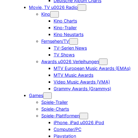
Deutsche Album Charts
Movie, TV u0026 Radio
Kino
Kino Charts
Kino-Trailer
Kino Neustarts
Fernsehen/TV
TV-Serien News
TV Shows
Awards u0026 Verleihungen
MTV European Music Awards (EMAs)
MTV Music Awards
Video Music Awards (VMA)
Grammy Awards (Grammys)
Games
Spiele-Trailer
Spiele-Charts
Spiele-Plattformen
iPhone, iPad u0026 iPod
Computer/PC
Playstation