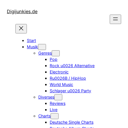
Zum
Inhalt
Digijunkies.de
springen
Start
Musik
Genres
Pop
Rock u0026 Alternative
Electronic
Ru0026B / HipHop
World Music
Schlager u0026 Party
Diverses
Reviews
Live
Charts
Deutsche Single Charts