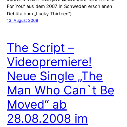
For You“ aus dem 2007 in Schweden erschienen
Debütalbum „Lucky Thirteen“)…
13. August 2008
The Script –
Videopremiere!
Neue Single „The
Man Who Can`t Be
Moved“ ab
28.08.2008 im