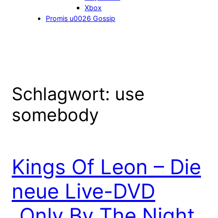
Xbox
Promis u0026 Gossip
Schlagwort:
use
somebody
Kings Of Leon – Die
neue Live-DVD
„Only By The Night