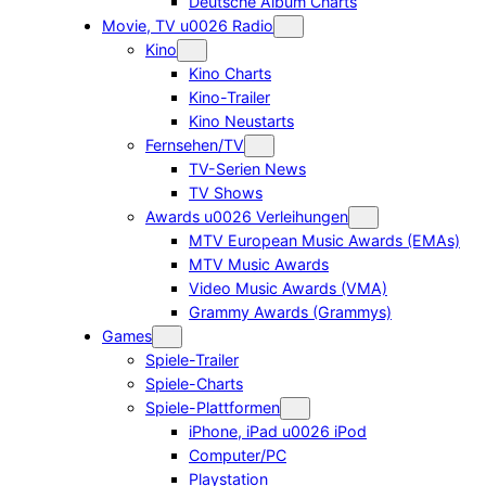
Deutsche Album Charts
Movie, TV u0026 Radio
Kino
Kino Charts
Kino-Trailer
Kino Neustarts
Fernsehen/TV
TV-Serien News
TV Shows
Awards u0026 Verleihungen
MTV European Music Awards (EMAs)
MTV Music Awards
Video Music Awards (VMA)
Grammy Awards (Grammys)
Games
Spiele-Trailer
Spiele-Charts
Spiele-Plattformen
iPhone, iPad u0026 iPod
Computer/PC
Playstation