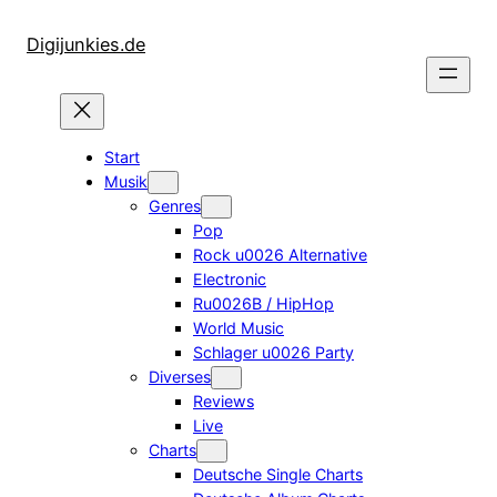
Zum
Inhalt
Digijunkies.de
springen
Start
Musik
Genres
Pop
Rock u0026 Alternative
Electronic
Ru0026B / HipHop
World Music
Schlager u0026 Party
Diverses
Reviews
Live
Charts
Deutsche Single Charts