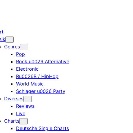
rt
sik
Genres
Pop
Rock u0026 Alternative
Electronic
Ru0026B / HipHop
World Music
Schlager u0026 Party
Diverses
Reviews
Live
Charts
Deutsche Single Charts