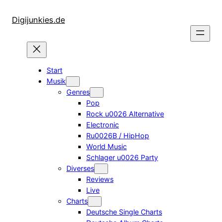
Zum
Inhalt
Digijunkies.de
springen
Start
Musik
Genres
Pop
Rock u0026 Alternative
Electronic
Ru0026B / HipHop
World Music
Schlager u0026 Party
Diverses
Reviews
Live
Charts
Deutsche Single Charts