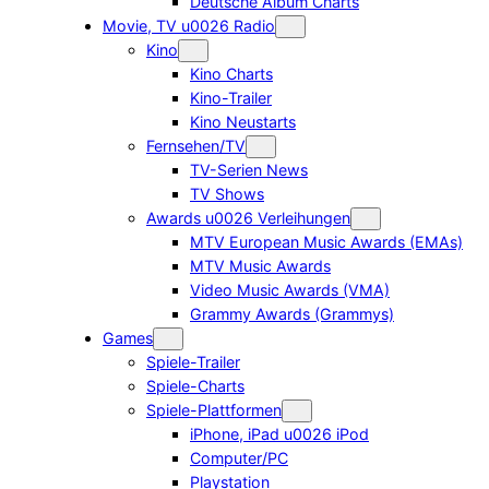
Deutsche Album Charts
Movie, TV u0026 Radio
Kino
Kino Charts
Kino-Trailer
Kino Neustarts
Fernsehen/TV
TV-Serien News
TV Shows
Awards u0026 Verleihungen
MTV European Music Awards (EMAs)
MTV Music Awards
Video Music Awards (VMA)
Grammy Awards (Grammys)
Games
Spiele-Trailer
Spiele-Charts
Spiele-Plattformen
iPhone, iPad u0026 iPod
Computer/PC
Playstation