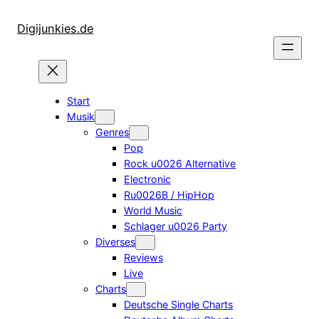
Zum
Inhalt
Digijunkies.de
springen
Start
Musik
Genres
Pop
Rock u0026 Alternative
Electronic
Ru0026B / HipHop
World Music
Schlager u0026 Party
Diverses
Reviews
Live
Charts
Deutsche Single Charts