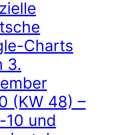
zielle
tsche
gle-Charts
 3.
ember
0 (KW 48) –
-10 und