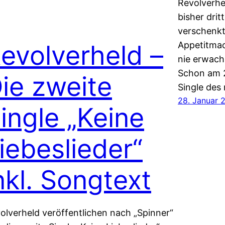
Revolverhe
bisher drit
verschenkt
evolverheld –
Appetitmac
nie erwach
Schon am 2
ie zweite
Single des
28. Januar 
ingle „Keine
iebeslieder“
nkl. Songtext
olverheld veröffentlichen nach „Spinner“