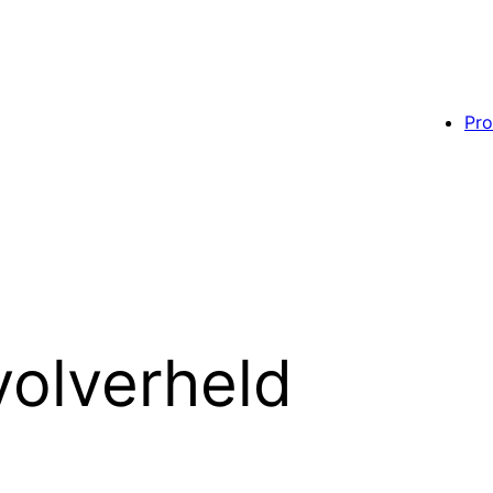
Pro
volverheld