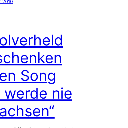
r 2010
olverheld
schenken
en Song
h werde nie
achsen“