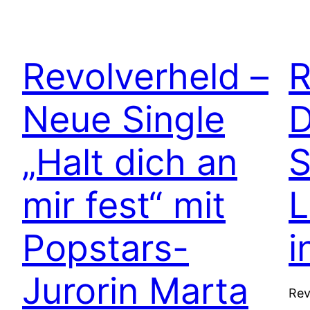
Revolverheld –
R
Neue Single
D
„Halt dich an
S
mir fest“ mit
L
Popstars-
i
Jurorin Marta
Rev