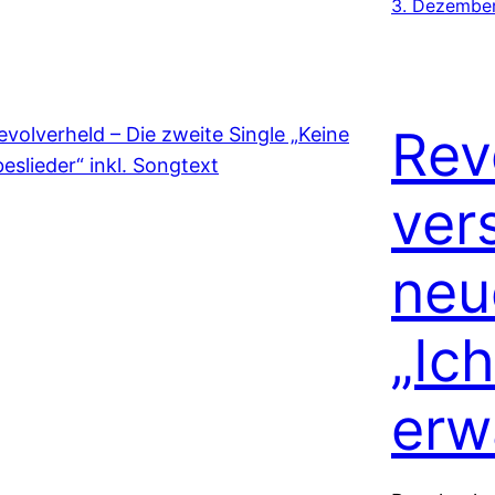
3. Dezembe
Rev
ver
neu
„Ic
erw