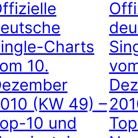
ffizielle
Offi
eutsche
deu
ingle-Charts
Sin
om 10.
vom
Dezember
Dez
010 (KW 49) –
201
op-10 und
Top