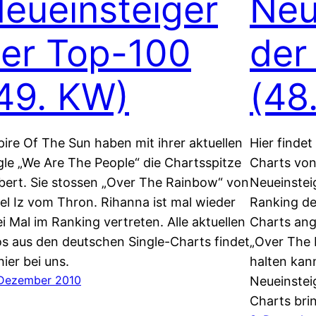
eueinsteiger
Neu
er Top-100
der
49. KW)
(48
ire Of The Sun haben mit ihrer aktuellen
Hier findet
gle „We Are The People“ die Chartsspitze
Charts von
bert. Sie stossen „Over The Rainbow“ von
Neueinstei
ael Iz vom Thron. Rihanna ist mal wieder
Ranking de
i Mal im Ranking vertreten. Alle aktuellen
Charts ange
os aus den deutschen Single-Charts findet
„Over The 
hier bei uns.
halten kann
 Dezember 2010
Neueinsteig
Charts bri