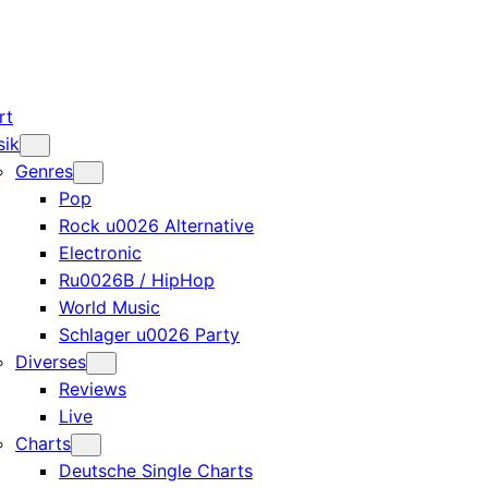
rt
sik
Genres
Pop
Rock u0026 Alternative
Electronic
Ru0026B / HipHop
World Music
Schlager u0026 Party
Diverses
Reviews
Live
Charts
Deutsche Single Charts