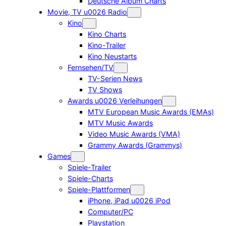
Deutsche Album Charts
Movie, TV u0026 Radio
Kino
Kino Charts
Kino-Trailer
Kino Neustarts
Fernsehen/TV
TV-Serien News
TV Shows
Awards u0026 Verleihungen
MTV European Music Awards (EMAs)
MTV Music Awards
Video Music Awards (VMA)
Grammy Awards (Grammys)
Games
Spiele-Trailer
Spiele-Charts
Spiele-Plattformen
iPhone, iPad u0026 iPod
Computer/PC
Playstation