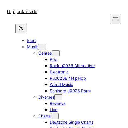
Zum
Inhalt
Digijunkies.de
springen
Start
Musik
Genres
Pop
Rock u0026 Alternative
Electronic
Ru0026B / HipHop
World Music
Schlager u0026 Party
Diverses
Reviews
Live
Charts
Deutsche Single Charts