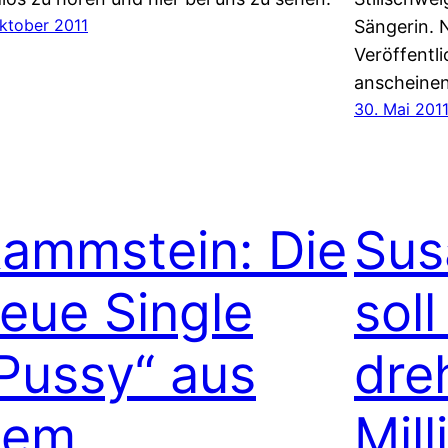
Oktober 2011
Sängerin. 
Veröffentl
anscheine
30. Mai 201
ammstein: Die
Sus
eue Single
soll
Pussy“ aus
dre
dem
Mill