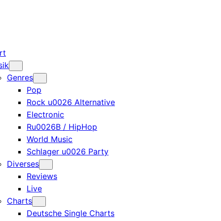
rt
sik
Genres
Pop
Rock u0026 Alternative
Electronic
Ru0026B / HipHop
World Music
Schlager u0026 Party
Diverses
Reviews
Live
Charts
Deutsche Single Charts