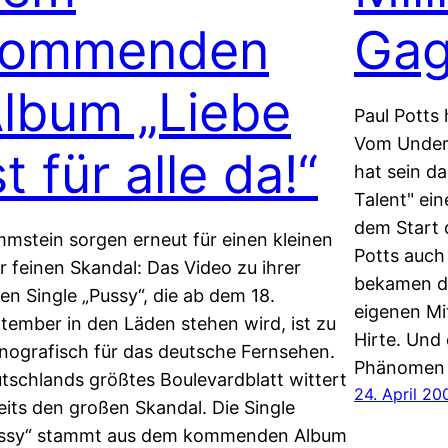
kommenden
Gag
lbum „Liebe
Paul Potts
Vom Underd
st für alle da!“
hat sein da
Talent" ein
dem Start 
mstein sorgen erneut für einen kleinen
Potts auch
r feinen Skandal: Das Video zu ihrer
bekamen da
en Single „Pussy“, die ab dem 18.
eigenen Mi
tember in den Läden stehen wird, ist zu
Hirte. Und 
nografisch für das deutsche Fernsehen.
Phänomen 
tschlands größtes Boulevardblatt wittert
24. April 20
eits den großen Skandal. Die Single
ssy“ stammt aus dem kommenden Album