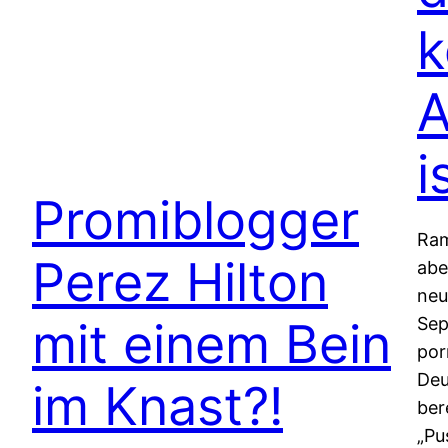
A
i
Promiblogger
Ram
Perez Hilton
abe
neu
mit einem Bein
Sep
por
Deu
im Knast?!
ber
„Pu