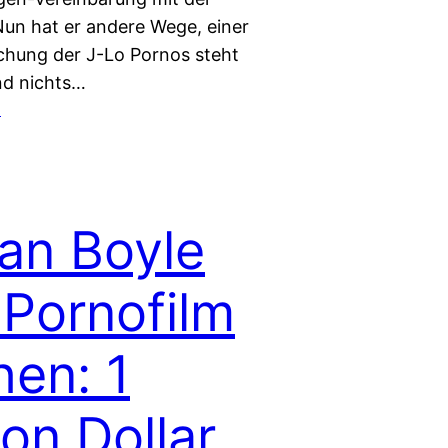
Nun hat er andere Wege, einer
ichung der J-Lo Pornos steht
nd nichts…
1
an Boyle
 Pornofilm
hen: 1
ion Dollar