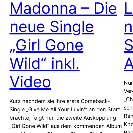
Madonna – Die
L
neue Single
n
„Girl Gone
S
Wild“ inkl.
A
Video
Nur
Ver
„Ch
Kurz nachdem sie ihre erste Comeback-
sch
Single „Give Me All Your Luvin'“ an den Start
Ren
brachte, folgt nun die zweite Auskopplung
Kno
„Girl Gone Wild“ aus dem kommenden Album
Rad