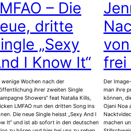
MFAO – Die
Jen
eue, dritte
Nac
ingle „Sexy
von
nd I Know It“
frei
 wenige Wochen nach der
Der Image-
öffentlichung ihrer zweiten Single
man ihre p
ampagne Showers“ feat Natalia Kills,
können, di
icken LMFAO nun den dritten Song ins
Ojani Noa 
nen. Die neue Single heisst „Sexy And I
Nacktvideo
w It“ und ist ab sofort in den deutschen
machen und
ios zu hören und hier bei uns zu sehen.
Stillschwe