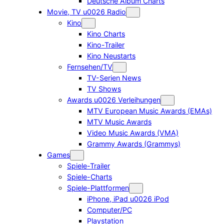
Deutsche Album Charts
Movie, TV u0026 Radio
Kino
Kino Charts
Kino-Trailer
Kino Neustarts
Fernsehen/TV
TV-Serien News
TV Shows
Awards u0026 Verleihungen
MTV European Music Awards (EMAs)
MTV Music Awards
Video Music Awards (VMA)
Grammy Awards (Grammys)
Games
Spiele-Trailer
Spiele-Charts
Spiele-Plattformen
iPhone, iPad u0026 iPod
Computer/PC
Playstation