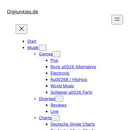
Zum
Inhalt
Digijunkies.de
springen
Start
Musik
Genres
Pop
Rock u0026 Alternative
Electronic
Ru0026B / HipHop
World Music
Schlager u0026 Party
Diverses
Reviews
Live
Charts
Deutsche Single Charts