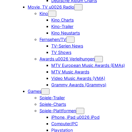
Deutsche Album Charts
Movie, TV u0026 Radio
Kino
Kino Charts
Kino-Trailer
Kino Neustarts
Fernsehen/TV
TV-Serien News
TV Shows
Awards u0026 Verleihungen
MTV European Music Awards (EMAs)
MTV Music Awards
Video Music Awards (VMA)
Grammy Awards (Grammys)
Games
Spiele-Trailer
Spiele-Charts
Spiele-Plattformen
iPhone, iPad u0026 iPod
Computer/PC
Playstation