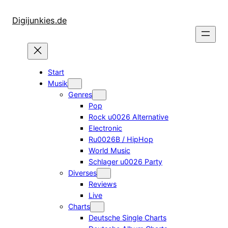
Zum
Inhalt
Digijunkies.de
springen
Start
Musik
Genres
Pop
Rock u0026 Alternative
Electronic
Ru0026B / HipHop
World Music
Schlager u0026 Party
Diverses
Reviews
Live
Charts
Deutsche Single Charts