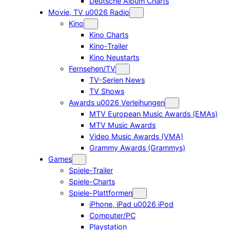
Deutsche Album Charts
Movie, TV u0026 Radio
Kino
Kino Charts
Kino-Trailer
Kino Neustarts
Fernsehen/TV
TV-Serien News
TV Shows
Awards u0026 Verleihungen
MTV European Music Awards (EMAs)
MTV Music Awards
Video Music Awards (VMA)
Grammy Awards (Grammys)
Games
Spiele-Trailer
Spiele-Charts
Spiele-Plattformen
iPhone, iPad u0026 iPod
Computer/PC
Playstation