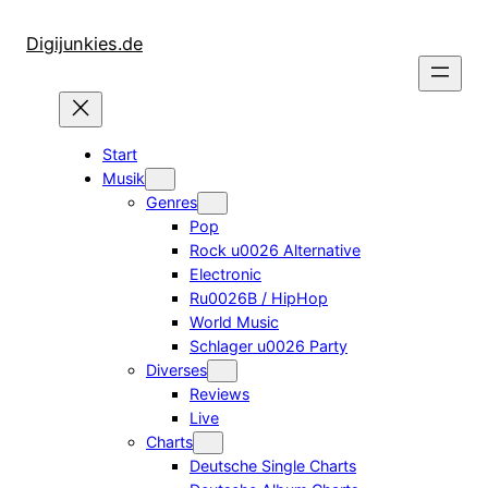
Zum
Inhalt
Digijunkies.de
springen
Start
Musik
Genres
Pop
Rock u0026 Alternative
Electronic
Ru0026B / HipHop
World Music
Schlager u0026 Party
Diverses
Reviews
Live
Charts
Deutsche Single Charts