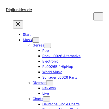
Zum
Inhalt
Digijunkies.de
springen
Start
Musik
Genres
Pop
Rock u0026 Alternative
Electronic
Ru0026B / HipHop
World Music
Schlager u0026 Party
Diverses
Reviews
Live
Charts
Deutsche Single Charts