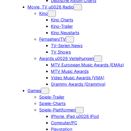
Deutsche Album Charts
Movie, TV u0026 Radio
Kino
Kino Charts
Kino-Trailer
Kino Neustarts
Fernsehen/TV
TV-Serien News
TV Shows
Awards u0026 Verleihungen
MTV European Music Awards (EMAs)
MTV Music Awards
Video Music Awards (VMA)
Grammy Awards (Grammys)
Games
Spiele-Trailer
Spiele-Charts
Spiele-Plattformen
iPhone, iPad u0026 iPod
Computer/PC
Playstation