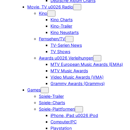
Deutsche Album Charts
Movie, TV u0026 Radio
Kino
Kino Charts
Kino-Trailer
Kino Neustarts
Fernsehen/TV
TV-Serien News
TV Shows
Awards u0026 Verleihungen
MTV European Music Awards (EMAs)
MTV Music Awards
Video Music Awards (VMA)
Grammy Awards (Grammys)
Games
Spiele-Trailer
Spiele-Charts
Spiele-Plattformen
iPhone, iPad u0026 iPod
Computer/PC
Playstation