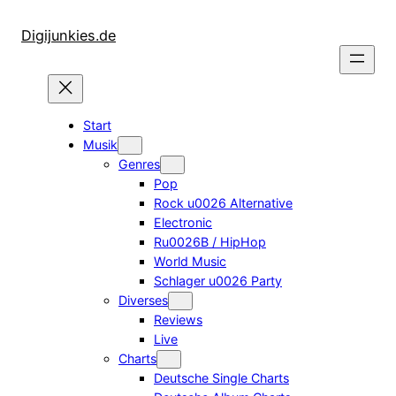
Zum
Inhalt
Digijunkies.de
springen
Start
Musik
Genres
Pop
Rock u0026 Alternative
Electronic
Ru0026B / HipHop
World Music
Schlager u0026 Party
Diverses
Reviews
Live
Charts
Deutsche Single Charts