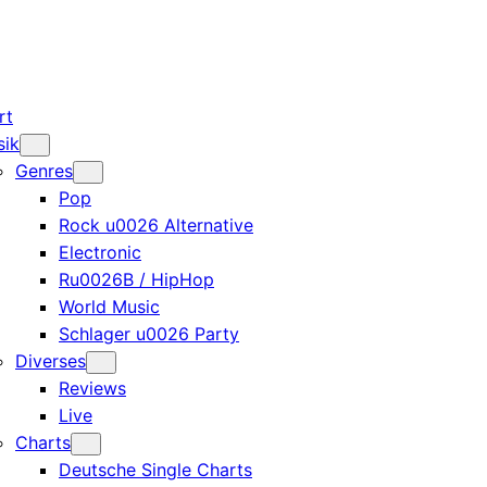
rt
sik
Genres
Pop
Rock u0026 Alternative
Electronic
Ru0026B / HipHop
World Music
Schlager u0026 Party
Diverses
Reviews
Live
Charts
Deutsche Single Charts