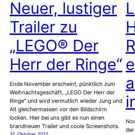
Neuer, lustiger
L
Trailer zu
H
„LEGO® Der
R
Herr der Ringe“
e
a
Ende November erscheint, pünktlich zum
Weihnachtsgeschäft, „LEGO Der Herr der
i
Ringe“ und wird vermutlich wieder Jung und
Alt gleichermassen vor den Bildschirm
locken. Hier bei uns gibt es nun einen
Noc
brandneuen Trailer und coole Screenshots.
der
31. Oktober 2012