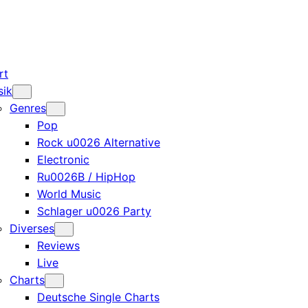
rt
sik
Genres
Pop
Rock u0026 Alternative
Electronic
Ru0026B / HipHop
World Music
Schlager u0026 Party
Diverses
Reviews
Live
Charts
Deutsche Single Charts