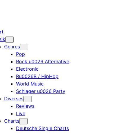
rt
sik
Genres
Pop
Rock u0026 Alternative
Electronic
Ru0026B / HipHop
World Music
Schlager u0026 Party
Diverses
Reviews
Live
Charts
Deutsche Single Charts