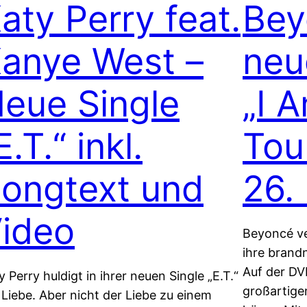
aty Perry feat.
Bey
anye West –
neu
eue Single
„I 
E.T.“ inkl.
Tou
ongtext und
26.
ideo
Beyoncé ve
ihre brand
Auf der DV
y Perry huldigt in ihrer neuen Single „E.T.“
großartig
 Liebe. Aber nicht der Liebe zu einem