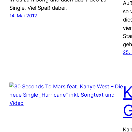
Auß
Single. Viel Spaß dabei.
so 
14. Mai 2012
die
vie
Sta
geh
25.
K
G
Kan