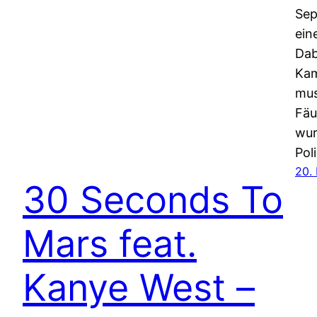
Sep
ein
Dab
Kam
mus
Fäu
wur
Pol
20.
30 Seconds To
Mars feat.
Kanye West –