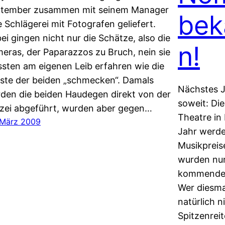
tember zusammen mit seinem Manager
bek
e Schlägerei mit Fotografen geliefert.
ei gingen nicht nur die Schätze, also die
n!
eras, der Paparazzos zu Bruch, nein sie
sten am eigenen Leib erfahren wie die
ste der beiden „schmecken“. Damals
Nächstes J
den die beiden Haudegen direkt von der
soweit: Di
izei abgeführt, wurden aber gegen…
Theatre in
 März 2009
Jahr werde
Musikpreis
wurden nun
kommende 
Wer diesma
natürlich n
Spitzenreit