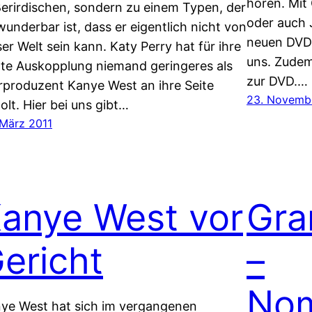
hören. Mit
erirdischen, sondern zu einem Typen, der
oder auch 
wunderbar ist, dass er eigentlich nicht von
neuen DVD 
ser Welt sein kann. Katy Perry hat für ihre
uns. Zudem
rte Auskopplung niemand geringeres als
zur DVD.…
rproduzent Kanye West an ihre Seite
23. Novemb
olt. Hier bei uns gibt…
 März 2011
anye West vor
Gra
ericht
–
Nom
ye West hat sich im vergangenen