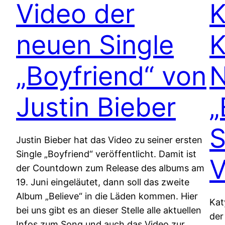
Video der
K
neuen Single
K
„Boyfriend“ von
N
Justin Bieber
„
S
Justin Bieber hat das Video zu seiner ersten
Single „Boyfriend“ veröffentlicht. Damit ist
V
der Countdown zum Release des albums am
19. Juni eingeläutet, dann soll das zweite
Album „Believe“ in die Läden kommen. Hier
Kat
bei uns gibt es an dieser Stelle alle aktuellen
der
Infos zum Song und auch das Video zur