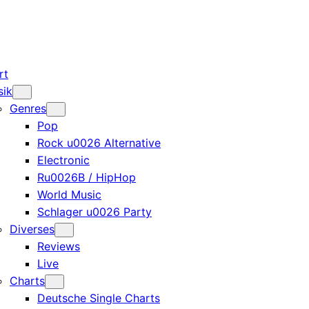
rt
sik
Genres
Pop
Rock u0026 Alternative
Electronic
Ru0026B / HipHop
World Music
Schlager u0026 Party
Diverses
Reviews
Live
Charts
Deutsche Single Charts