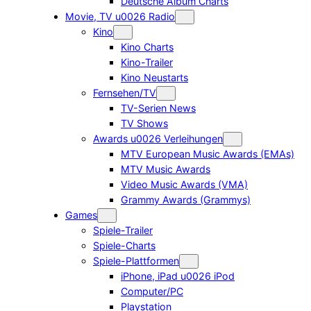
Deutsche Album Charts
Movie, TV u0026 Radio
Kino
Kino Charts
Kino-Trailer
Kino Neustarts
Fernsehen/TV
TV-Serien News
TV Shows
Awards u0026 Verleihungen
MTV European Music Awards (EMAs)
MTV Music Awards
Video Music Awards (VMA)
Grammy Awards (Grammys)
Games
Spiele-Trailer
Spiele-Charts
Spiele-Plattformen
iPhone, iPad u0026 iPod
Computer/PC
Playstation