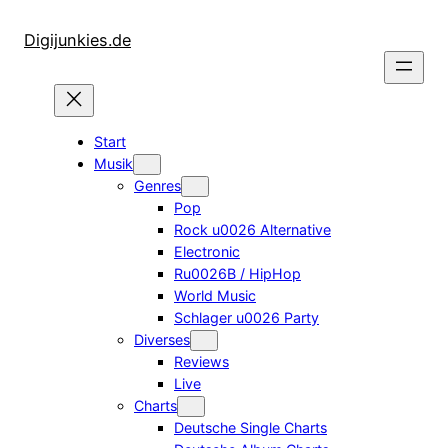
Zum
Inhalt
Digijunkies.de
springen
Start
Musik
Genres
Pop
Rock u0026 Alternative
Electronic
Ru0026B / HipHop
World Music
Schlager u0026 Party
Diverses
Reviews
Live
Charts
Deutsche Single Charts