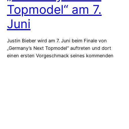
Topmodel“ am 7.
Juni
Justin Bieber wird am 7. Juni beim Finale von
„Germany’s Next Topmodel“ auftreten und dort
einen ersten Vorgeschmack seines kommenden
Albums „Believe“ geben. Das Album soll eine Woche
später, am 15. Juni in die Läden kommen. Hier bei
uns gibt es alle Infos und ein Video zur Single.
15. Mai 2012