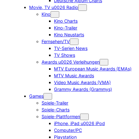
Deutsche Album Charts
Movie, TV u0026 Radio
Kino
Kino Charts
Kino-Trailer
Kino Neustarts
Fernsehen/TV
TV-Serien News
TV Shows
Awards u0026 Verleihungen
MTV European Music Awards (EMAs)
MTV Music Awards
Video Music Awards (VMA)
Grammy Awards (Grammys)
Games
Spiele-Trailer
Spiele-Charts
Spiele-Plattformen
iPhone, iPad u0026 iPod
Computer/PC
Playstation