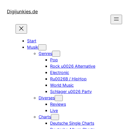
Zum
Inhalt
Digijunkies.de
springen
Start
Musik
Genres
Pop
Rock u0026 Alternative
Electronic
Ru0026B / HipHop
World Music
Schlager u0026 Party
Diverses
Reviews
Live
Charts
Deutsche Single Charts