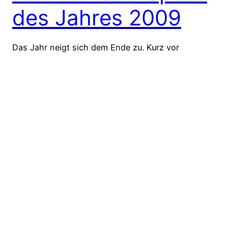
des Jahres 2009
Das Jahr neigt sich dem Ende zu. Kurz vor
Weihnachten ging die große Rallye in den
Spielecharts noch einmal los. Viele Publisher haben
das Weihnachtsgeschäft noch für sich genutzt,
andere haben ihre Titel auf das kommende Jahr
verschoben (z.B. Red Dead Redemption oder Alan
Wake). Kurz vor Jahresende nun Zeit für uns einmal
Bilanz zu…
18. Dezember 2009
Die Hits des Jahres
2009 – Der Sampler