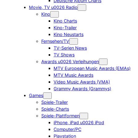
Deutsche Album Charts
Movie, TV u0026 Radio
Kino
Kino Charts
Kino-Trailer
Kino Neustarts
Fernsehen/TV
TV-Serien News
TV Shows
Awards u0026 Verleihungen
MTV European Music Awards (EMAs)
MTV Music Awards
Video Music Awards (VMA)
Grammy Awards (Grammys)
Games
Spiele-Trailer
Spiele-Charts
Spiele-Plattformen
iPhone, iPad u0026 iPod
Computer/PC
Playstation