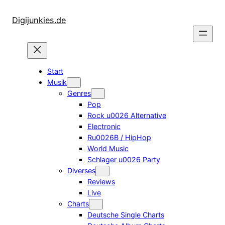
Zum
Inhalt
Digijunkies.de
springen
Start
Musik
Genres
Pop
Rock u0026 Alternative
Electronic
Ru0026B / HipHop
World Music
Schlager u0026 Party
Diverses
Reviews
Live
Charts
Deutsche Single Charts