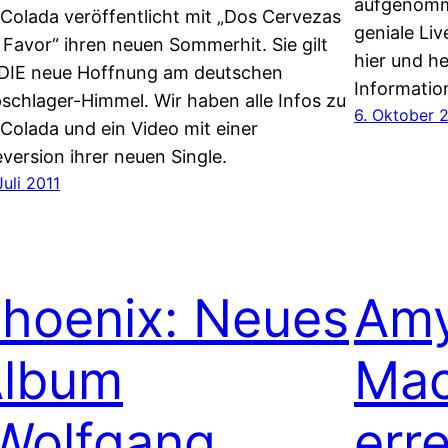
aufgenomme
 Colada veröffentlicht mit „Dos Cervezas
geniale Liv
 Favor“ ihren neuen Sommerhit. Sie gilt
hier und he
 DIE neue Hoffnung am deutschen
Information
schlager-Himmel. Wir haben alle Infos zu
6. Oktober 
 Colada und ein Video mit einer
eversion ihrer neuen Single.
Juli 2011
hoenix: Neues
Am
lbum
Mac
Wolfgang
err