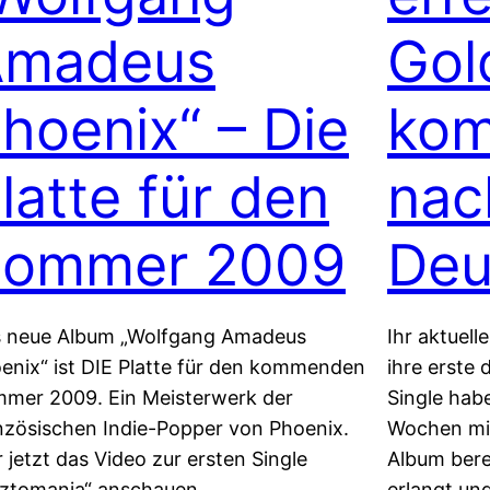
Amadeus
Gol
hoenix“ – Die
kom
latte für den
nac
Sommer 2009
Deu
 neue Album „Wolfgang Amadeus
Ihr aktuell
enix“ ist DIE Platte für den kommenden
ihre erste
mer 2009. Ein Meisterwerk der
Single habe
nzösischen Indie-Popper von Phoenix.
Wochen mit
r jetzt das Video zur ersten Single
Album bere
sztomania“ anschauen.
erlangt un