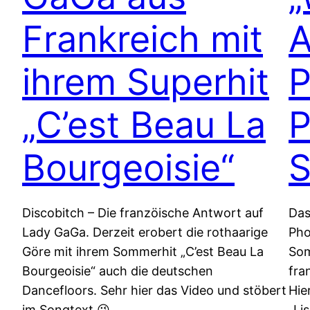
Frankreich mit
ihrem Superhit
P
„C’est Beau La
P
Bourgeoisie“
Discobitch – Die franzöische Antwort auf
Das
Lady GaGa. Derzeit erobert die rothaarige
Pho
Göre mit ihrem Sommerhit „C’est Beau La
Som
Bourgeoisie“ auch die deutschen
fra
Dancefloors. Sehr hier das Video und stöbert
Hie
im Songtext 😉
„Li