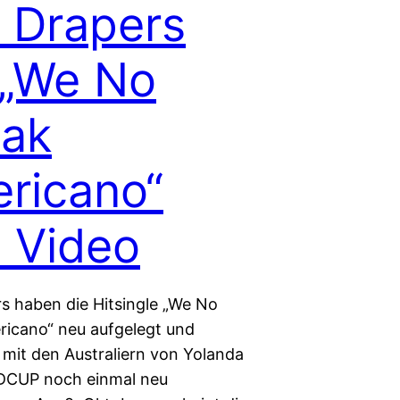
 Drapers
 „We No
ak
ricano“
. Video
s haben die Hitsingle „We No
icano“ neu aufgelegt und
it den Australiern von Yolanda
DCUP noch einmal neu