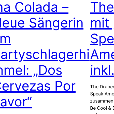
na Colada –
The
eue Sängerin
mit
am
Spe
artyschlagerhi
Ame
mel: „Dos
inkl
ervezas Por
The Draper
Speak Amer
avor“
zusammen m
Be Cool & 