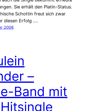
ngen. Sie erhält den Platin-Status.
hische Schottin freut sich zwar
er diesen Erfolg .…
er 2008
ulein
der –
lie-Band mit
 Hitsingle