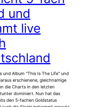
d und
mt live
h
tschland
es und Album "This Is The Life" und
 daraus erschienene, gleichnamige
n die Charts in den letzten
unter dominiert. Nun hat das
its den 5-fachen Goldstatus
d auch die Single bekommt erneute