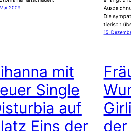
 Mai 2009
Auszeichnu
Die sympat
tierisch üb
15. Dezemb
ihanna mit
Frä
euer Single
Wun
isturbia auf
Gir
latz Eins der
der