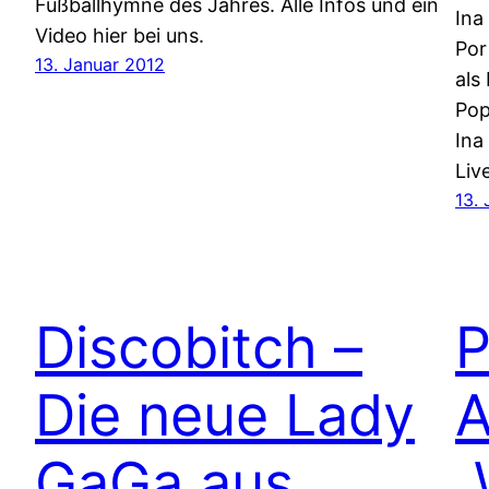
Fußballhymne des Jahres. Alle Infos und ein
Ina
Video hier bei uns.
Por
13. Januar 2012
als
Pop
Ina
Liv
13. 
Discobitch –
P
Die neue Lady
A
GaGa aus
„