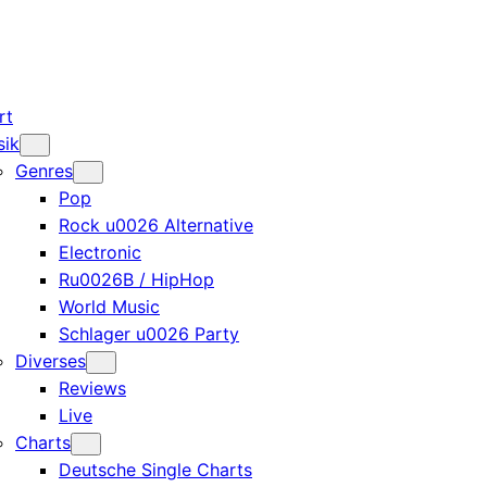
rt
sik
Genres
Pop
Rock u0026 Alternative
Electronic
Ru0026B / HipHop
World Music
Schlager u0026 Party
Diverses
Reviews
Live
Charts
Deutsche Single Charts