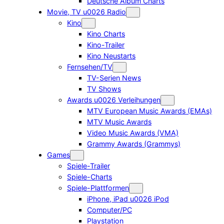
Deutsche Album Charts
Movie, TV u0026 Radio
Kino
Kino Charts
Kino-Trailer
Kino Neustarts
Fernsehen/TV
TV-Serien News
TV Shows
Awards u0026 Verleihungen
MTV European Music Awards (EMAs)
MTV Music Awards
Video Music Awards (VMA)
Grammy Awards (Grammys)
Games
Spiele-Trailer
Spiele-Charts
Spiele-Plattformen
iPhone, iPad u0026 iPod
Computer/PC
Playstation