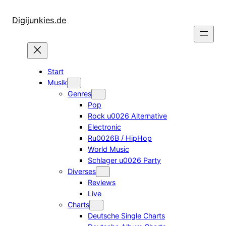
Zum
Inhalt
Digijunkies.de
springen
Start
Musik
Genres
Pop
Rock u0026 Alternative
Electronic
Ru0026B / HipHop
World Music
Schlager u0026 Party
Diverses
Reviews
Live
Charts
Deutsche Single Charts