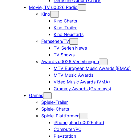
Deutsche Album Charts
Movie, TV u0026 Radio
Kino
Kino Charts
Kino-Trailer
Kino Neustarts
Fernsehen/TV
TV-Serien News
TV Shows
Awards u0026 Verleihungen
MTV European Music Awards (EMAs)
MTV Music Awards
Video Music Awards (VMA)
Grammy Awards (Grammys)
Games
Spiele-Trailer
Spiele-Charts
Spiele-Plattformen
iPhone, iPad u0026 iPod
Computer/PC
Playstation