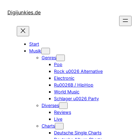
Zum
Inhalt
Digijunkies.de
springen
Start
Musik
Genres
Pop
Rock u0026 Alternative
Electronic
Ru0026B / HipHop
World Music
Schlager u0026 Party
Diverses
Reviews
Live
Charts
Deutsche Single Charts