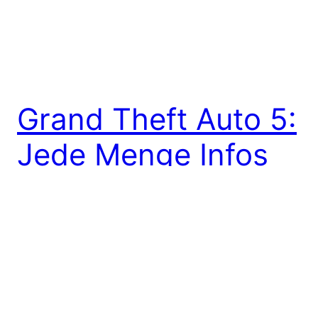
Grand Theft Auto 5:
Jede Menge Infos
im November
Rockstar kündigte nun ganz offiziell an, dass es im
November endlich jede Menge neuer Infos zum
kommenden Open-World-Kracher „Grand Theft
Auto 5“ geben wird. Alle Infos hier bei uns.
29. Oktober 2012