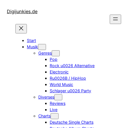
Zum
Inhalt
Digijunkies.de
springen
Start
Musik
Genres
Pop
Rock u0026 Alternative
Electronic
Ru0026B / HipHop
World Music
Schlager u0026 Party
Diverses
Reviews
Live
Charts
Deutsche Single Charts