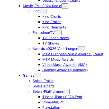
Deutsche Album Charts
Movie, TV u0026 Radio
Kino
Kino Charts
Kino-Trailer
Kino Neustarts
Fernsehen/TV
TV-Serien News
TV Shows
Awards u0026 Verleihungen
MTV European Music Awards (EMAs)
MTV Music Awards
Video Music Awards (VMA)
Grammy Awards (Grammys)
Games
Spiele-Trailer
Spiele-Charts
Spiele-Plattformen
iPhone, iPad u0026 iPod
Computer/PC
Playstation