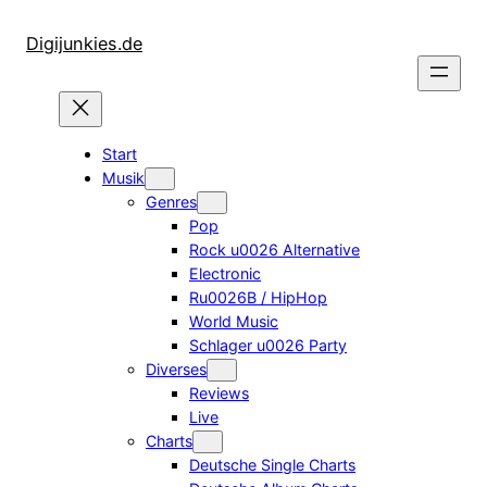
Zum
Inhalt
Digijunkies.de
springen
Start
Musik
Genres
Pop
Rock u0026 Alternative
Electronic
Ru0026B / HipHop
World Music
Schlager u0026 Party
Diverses
Reviews
Live
Charts
Deutsche Single Charts