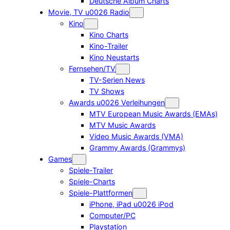
Deutsche Album Charts
Movie, TV u0026 Radio
Kino
Kino Charts
Kino-Trailer
Kino Neustarts
Fernsehen/TV
TV-Serien News
TV Shows
Awards u0026 Verleihungen
MTV European Music Awards (EMAs)
MTV Music Awards
Video Music Awards (VMA)
Grammy Awards (Grammys)
Games
Spiele-Trailer
Spiele-Charts
Spiele-Plattformen
iPhone, iPad u0026 iPod
Computer/PC
Playstation