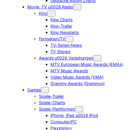
Deutsche Album Charts
Movie, TV u0026 Radio
Kino
Kino Charts
Kino-Trailer
Kino Neustarts
Fernsehen/TV
TV-Serien News
TV Shows
Awards u0026 Verleihungen
MTV European Music Awards (EMAs)
MTV Music Awards
Video Music Awards (VMA)
Grammy Awards (Grammys)
Games
Spiele-Trailer
Spiele-Charts
Spiele-Plattformen
iPhone, iPad u0026 iPod
Computer/PC
Playstation