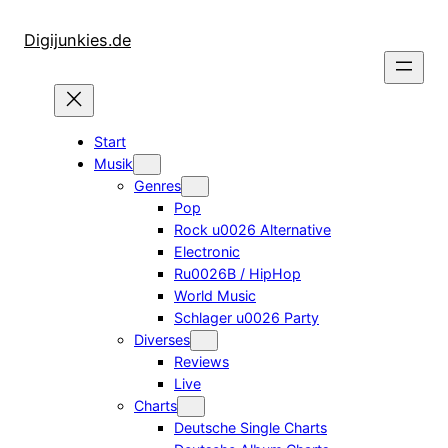
Zum
Inhalt
Digijunkies.de
springen
Start
Musik
Genres
Pop
Rock u0026 Alternative
Electronic
Ru0026B / HipHop
World Music
Schlager u0026 Party
Diverses
Reviews
Live
Charts
Deutsche Single Charts