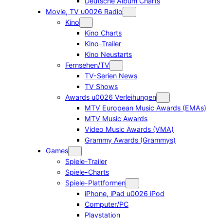
Deutsche Album Charts
Movie, TV u0026 Radio
Kino
Kino Charts
Kino-Trailer
Kino Neustarts
Fernsehen/TV
TV-Serien News
TV Shows
Awards u0026 Verleihungen
MTV European Music Awards (EMAs)
MTV Music Awards
Video Music Awards (VMA)
Grammy Awards (Grammys)
Games
Spiele-Trailer
Spiele-Charts
Spiele-Plattformen
iPhone, iPad u0026 iPod
Computer/PC
Playstation