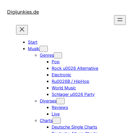
Zum
Inhalt
Digijunkies.de
springen
Start
Musik
Genres
Pop
Rock u0026 Alternative
Electronic
Ru0026B / HipHop
World Music
Schlager u0026 Party
Diverses
Reviews
Live
Charts
Deutsche Single Charts