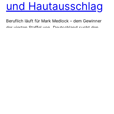
und Hautausschlag
Beruflich läuft für Mark Medlock – dem Gewinner
der vierten Staffel von „Deutschland sucht den
Superstar“ – alles glatt. Sein aktuelles Album „Club
Tropicana“ wurde im Mai 2009 veröffentlicht, die
dazugehörige Single „Baby Blue“ kam am 25.
September auf den Markt. Gesundheitlich scheint
es dem 31-jährigen jedoch nicht gut zu gehen. Im
August wurde Mark…
6. Oktober 2009