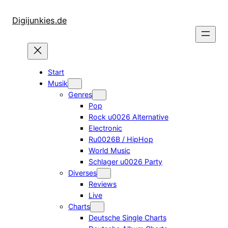
Zum
Inhalt
Digijunkies.de
springen
Start
Musik
Genres
Pop
Rock u0026 Alternative
Electronic
Ru0026B / HipHop
World Music
Schlager u0026 Party
Diverses
Reviews
Live
Charts
Deutsche Single Charts