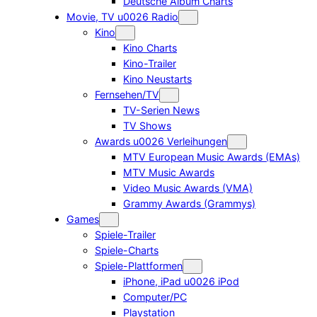
Deutsche Album Charts
Movie, TV u0026 Radio
Kino
Kino Charts
Kino-Trailer
Kino Neustarts
Fernsehen/TV
TV-Serien News
TV Shows
Awards u0026 Verleihungen
MTV European Music Awards (EMAs)
MTV Music Awards
Video Music Awards (VMA)
Grammy Awards (Grammys)
Games
Spiele-Trailer
Spiele-Charts
Spiele-Plattformen
iPhone, iPad u0026 iPod
Computer/PC
Playstation