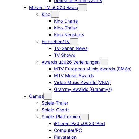
Deutsche Album Charts
Movie, TV u0026 Radio
Kino
Kino Charts
Kino-Trailer
Kino Neustarts
Fernsehen/TV
TV-Serien News
TV Shows
Awards u0026 Verleihungen
MTV European Music Awards (EMAs)
MTV Music Awards
Video Music Awards (VMA)
Grammy Awards (Grammys)
Games
Spiele-Trailer
Spiele-Charts
Spiele-Plattformen
iPhone, iPad u0026 iPod
Computer/PC
Playstation