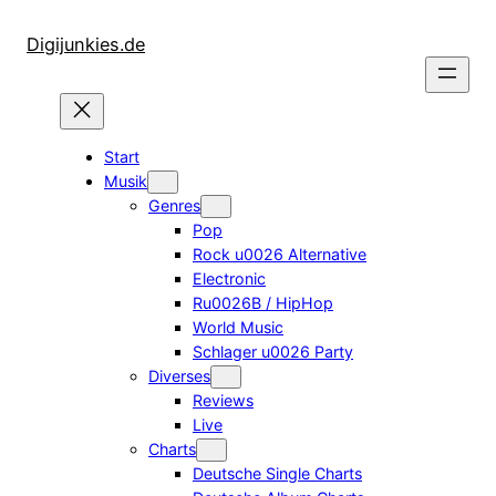
Zum
Inhalt
Digijunkies.de
springen
Start
Musik
Genres
Pop
Rock u0026 Alternative
Electronic
Ru0026B / HipHop
World Music
Schlager u0026 Party
Diverses
Reviews
Live
Charts
Deutsche Single Charts