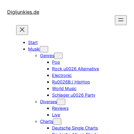
Zum
Inhalt
Digijunkies.de
springen
Start
Musik
Genres
Pop
Rock u0026 Alternative
Electronic
Ru0026B / HipHop
World Music
Schlager u0026 Party
Diverses
Reviews
Live
Charts
Deutsche Single Charts