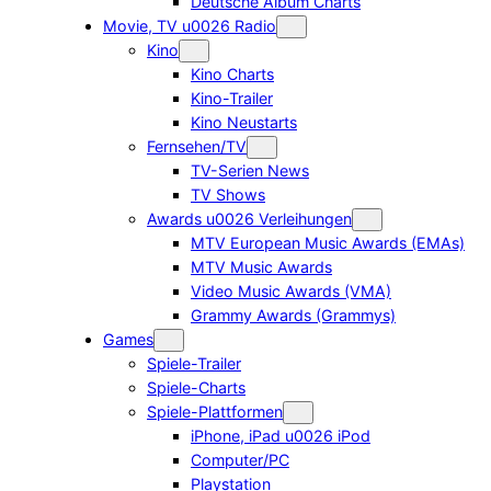
Deutsche Album Charts
Movie, TV u0026 Radio
Kino
Kino Charts
Kino-Trailer
Kino Neustarts
Fernsehen/TV
TV-Serien News
TV Shows
Awards u0026 Verleihungen
MTV European Music Awards (EMAs)
MTV Music Awards
Video Music Awards (VMA)
Grammy Awards (Grammys)
Games
Spiele-Trailer
Spiele-Charts
Spiele-Plattformen
iPhone, iPad u0026 iPod
Computer/PC
Playstation