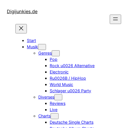
Zum
Inhalt
Digijunkies.de
springen
Start
Musik
Genres
Pop
Rock u0026 Alternative
Electronic
Ru0026B / HipHop
World Music
Schlager u0026 Party
Diverses
Reviews
Live
Charts
Deutsche Single Charts