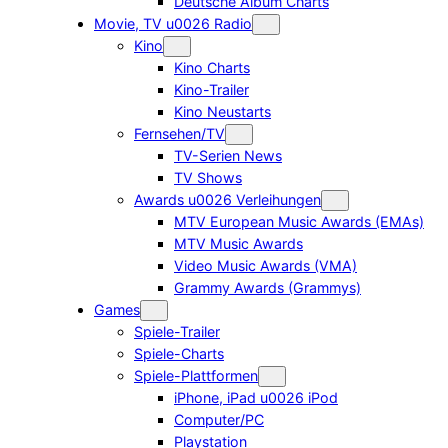
Deutsche Album Charts
Movie, TV u0026 Radio
Kino
Kino Charts
Kino-Trailer
Kino Neustarts
Fernsehen/TV
TV-Serien News
TV Shows
Awards u0026 Verleihungen
MTV European Music Awards (EMAs)
MTV Music Awards
Video Music Awards (VMA)
Grammy Awards (Grammys)
Games
Spiele-Trailer
Spiele-Charts
Spiele-Plattformen
iPhone, iPad u0026 iPod
Computer/PC
Playstation