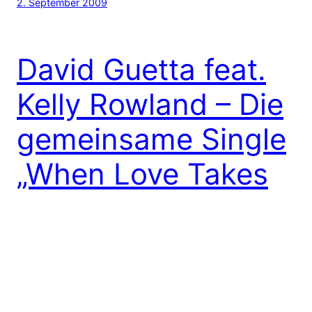
2. September 2009
David Guetta feat.
Kelly Rowland – Die
gemeinsame Single
„When Love Takes
Over“
Wow! Hier kommt ein ganz besonderer
Leckerbissen für die Tanzflächen dieses Sommers.
Der französische Dancefloor Paps David Guetta hat
sich für die neue Single „When Love Takes Over“