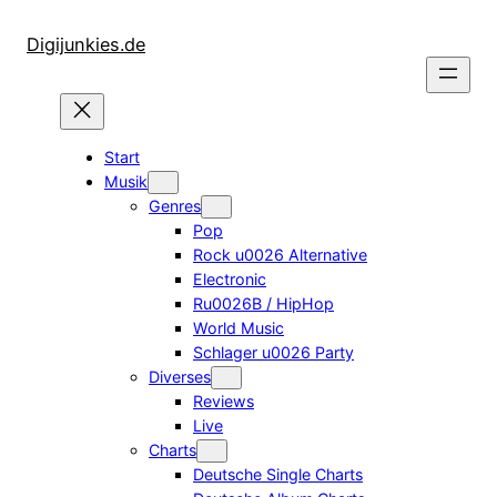
Zum
Inhalt
Digijunkies.de
springen
Start
Musik
Genres
Pop
Rock u0026 Alternative
Electronic
Ru0026B / HipHop
World Music
Schlager u0026 Party
Diverses
Reviews
Live
Charts
Deutsche Single Charts