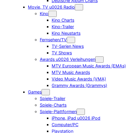
Deutsche Album Charts
Movie, TV u0026 Radio
Kino
Kino Charts
Kino-Trailer
Kino Neustarts
Fernsehen/TV
TV-Serien News
TV Shows
Awards u0026 Verleihungen
MTV European Music Awards (EMAs)
MTV Music Awards
Video Music Awards (VMA)
Grammy Awards (Grammys)
Games
Spiele-Trailer
Spiele-Charts
Spiele-Plattformen
iPhone, iPad u0026 iPod
Computer/PC
Playstation