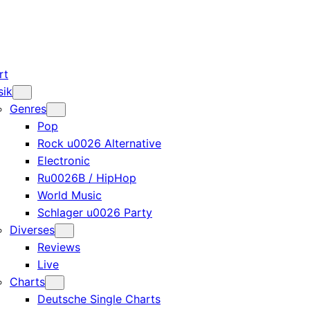
rt
sik
Genres
Pop
Rock u0026 Alternative
Electronic
Ru0026B / HipHop
World Music
Schlager u0026 Party
Diverses
Reviews
Live
Charts
Deutsche Single Charts