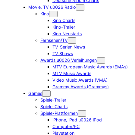
Deutsche Album Charts
Movie, TV u0026 Radio
Kino
Kino Charts
Kino-Trailer
Kino Neustarts
Fernsehen/TV
TV-Serien News
TV Shows
Awards u0026 Verleihungen
MTV European Music Awards (EMAs)
MTV Music Awards
Video Music Awards (VMA)
Grammy Awards (Grammys)
Games
Spiele-Trailer
Spiele-Charts
Spiele-Plattformen
iPhone, iPad u0026 iPod
Computer/PC
Playstation