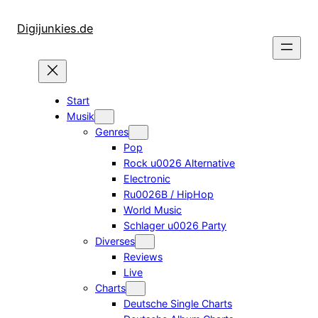
Zum
Inhalt
Digijunkies.de
springen
Start
Musik
Genres
Pop
Rock u0026 Alternative
Electronic
Ru0026B / HipHop
World Music
Schlager u0026 Party
Diverses
Reviews
Live
Charts
Deutsche Single Charts