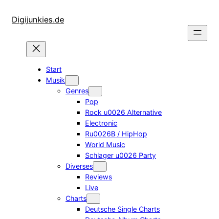
Zum
Inhalt
Digijunkies.de
springen
Start
Musik
Genres
Pop
Rock u0026 Alternative
Electronic
Ru0026B / HipHop
World Music
Schlager u0026 Party
Diverses
Reviews
Live
Charts
Deutsche Single Charts