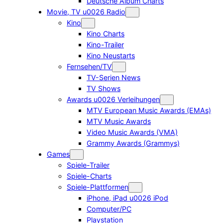
Deutsche Album Charts
Movie, TV u0026 Radio
Kino
Kino Charts
Kino-Trailer
Kino Neustarts
Fernsehen/TV
TV-Serien News
TV Shows
Awards u0026 Verleihungen
MTV European Music Awards (EMAs)
MTV Music Awards
Video Music Awards (VMA)
Grammy Awards (Grammys)
Games
Spiele-Trailer
Spiele-Charts
Spiele-Plattformen
iPhone, iPad u0026 iPod
Computer/PC
Playstation