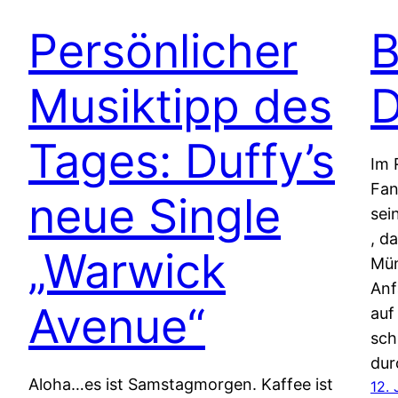
Persönlicher
B
Musiktipp des
D
Tages: Duffy’s
Im 
Fan
neue Single
sei
, d
„Warwick
Mün
Anf
Avenue“
auf
sch
du
Aloha…es ist Samstagmorgen. Kaffee ist
12. 