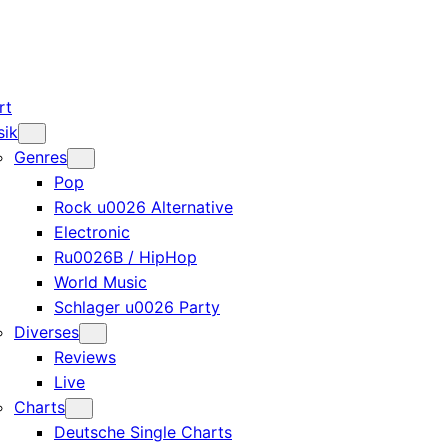
rt
sik
Genres
Pop
Rock u0026 Alternative
Electronic
Ru0026B / HipHop
World Music
Schlager u0026 Party
Diverses
Reviews
Live
Charts
Deutsche Single Charts