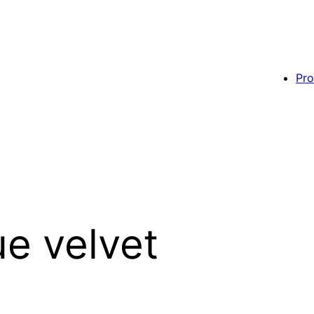
Pro
ue velvet