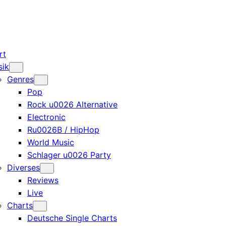
rt
sik
Genres
Pop
Rock u0026 Alternative
Electronic
Ru0026B / HipHop
World Music
Schlager u0026 Party
Diverses
Reviews
Live
Charts
Deutsche Single Charts