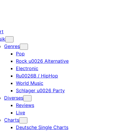
rt
sik
Genres
Pop
Rock u0026 Alternative
Electronic
Ru0026B / HipHop
World Music
Schlager u0026 Party
Diverses
Reviews
Live
Charts
Deutsche Single Charts