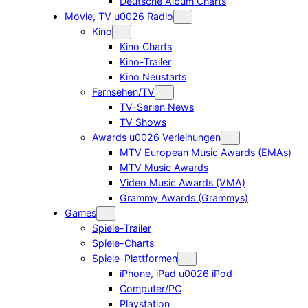
Deutsche Album Charts
Movie, TV u0026 Radio
Kino
Kino Charts
Kino-Trailer
Kino Neustarts
Fernsehen/TV
TV-Serien News
TV Shows
Awards u0026 Verleihungen
MTV European Music Awards (EMAs)
MTV Music Awards
Video Music Awards (VMA)
Grammy Awards (Grammys)
Games
Spiele-Trailer
Spiele-Charts
Spiele-Plattformen
iPhone, iPad u0026 iPod
Computer/PC
Playstation