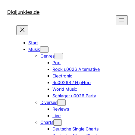
Zum
Inhalt
Digijunkies.de
springen
Start
Musik
Genres
Pop
Rock u0026 Alternative
Electronic
Ru0026B / HipHop
World Music
Schlager u0026 Party
Diverses
Reviews
Live
Charts
Deutsche Single Charts