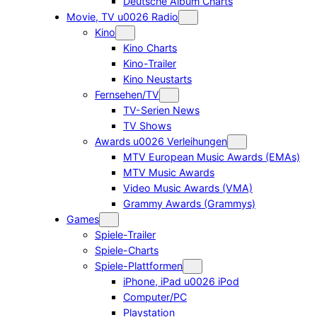
Deutsche Album Charts
Movie, TV u0026 Radio
Kino
Kino Charts
Kino-Trailer
Kino Neustarts
Fernsehen/TV
TV-Serien News
TV Shows
Awards u0026 Verleihungen
MTV European Music Awards (EMAs)
MTV Music Awards
Video Music Awards (VMA)
Grammy Awards (Grammys)
Games
Spiele-Trailer
Spiele-Charts
Spiele-Plattformen
iPhone, iPad u0026 iPod
Computer/PC
Playstation