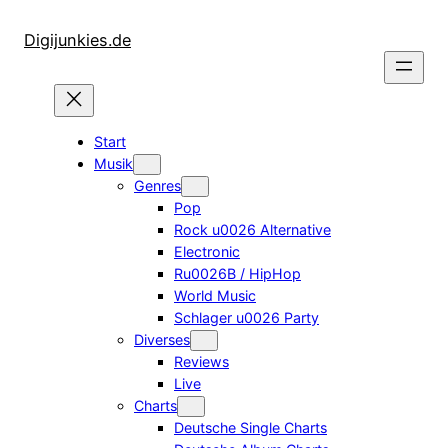
Zum
Inhalt
Digijunkies.de
springen
Start
Musik
Genres
Pop
Rock u0026 Alternative
Electronic
Ru0026B / HipHop
World Music
Schlager u0026 Party
Diverses
Reviews
Live
Charts
Deutsche Single Charts